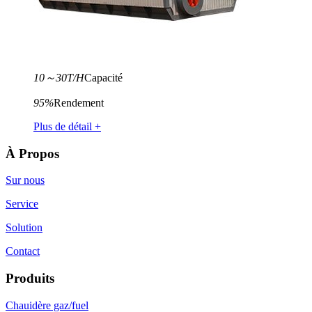
10～30T/H
Capacité
95%
Rendement
Plus de détail +
À Propos
Sur nous
Service
Solution
Contact
Produits
Chauidère gaz/fuel