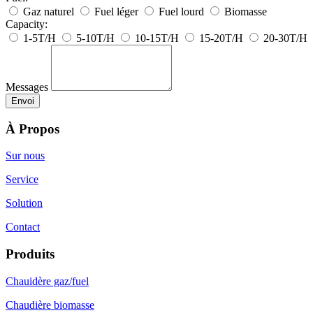
Gaz naturel
Fuel léger
Fuel lourd
Biomasse
Capacity:
1-5T/H
5-10T/H
10-15T/H
15-20T/H
20-30T/H
Messages
À Propos
Sur nous
Service
Solution
Contact
Produits
Chauidère gaz/fuel
Chaudière biomasse